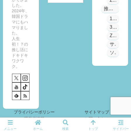
ZB1
LI
い
説
した。
推し活アイテム
V
く
戦
2024年、
韓国ドラ
E
ら
い
100均
マにもハ
M
貯
の
3COINS
マりまし
e
ま
輪
た。
ZB1公式グッズ
et
る
舞
人生
&
？
曲
サンリオ
初！？の
G
5
】
推し活に
ソンミンス
ドキドキ
re
0
3
ワクワ
et
0
0
ク。
」
円
日
ヨ
玉
以
ン
貯
内
ト
金
に
ン
の
レ
の
コ
ベ
事
ツ
ル
プライバシーポリシー
サイトマップ
前
も
2
運営者情報
お問い合わせ
準
ご
8
備
紹
達
メニュー
ホーム
検索
トップ
サイドバー
© 2023 アラフォーからの推し活日記.