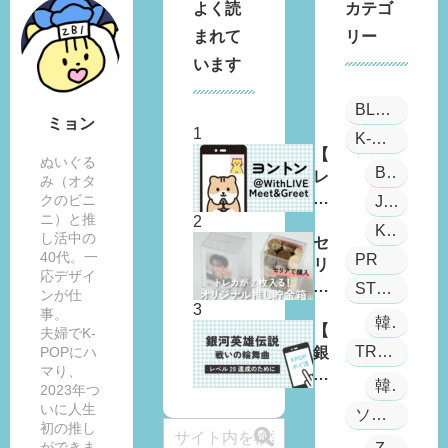
よく読
カテゴ
まれて
リー
います
BLOG
ミョン
K-POP
【
ぬいぐる
BOYS PLANET
レ
み（オタ
ポ
クのビニ
JYP
ニ）と推
あ
Kep1er
し活中の
り
セ
40代。一
PR
】
リ
応デザイ
推
ア
STUDY
ンが仕
し
「
事。
韓国語
と
推
【
夫婦でK-
TRAVEL
POPにハ
の
し
銀
マり、
「
貯
河
韓国旅行
2023年つ
W
金
英
いに人生
ソンハンビン
it
箱
雄
初の推し
h
」
伝
ができま