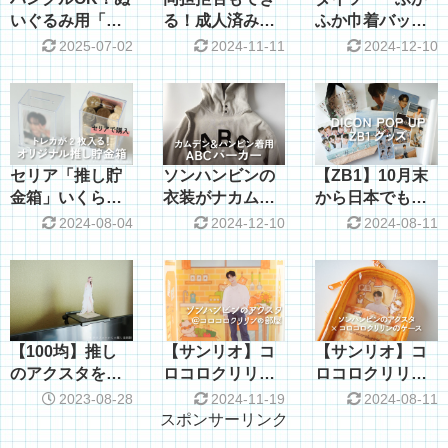
いぐるみ用「名
る！成人済み女
ふか巾着バッ
入れミニうち
性限定の推し活
グ」がゼベワン
2025-07-02
2024-11-11
2024-12-10
わ」が天才的な
アプリ
のペンライトを
かわいさ【推し
「Favomatch」
入れるのに最適
活グッズ】
で同行者が探せ
すぎた
るよ
セリア「推し貯
ソンハンビンの
【ZB1】10月末
金箱」いくら貯
衣装がナカムデ
から日本でも開
まる？500円玉
ンとおそろいで
催！韓国の
2024-08-04
2024-12-10
2024-08-11
貯金のコツもご
買ったFOGの
「DICON POP
紹介
ABCパーカーだ
UP」グッズを紹
った件
介
【100均】推し
【サンリオ】コ
【サンリオ】コ
のアクスタをPC
ロコロクリリン
ロコロクリリン
に飾れる！キャ
「アクリルスタ
のアクスタケー
2023-08-28
2024-11-19
2024-08-11
ンドゥ「モニタ
ンドのお部屋」
スが最高にかわ
スポンサーリンク
ー用小物テーブ
が激かわ
いい