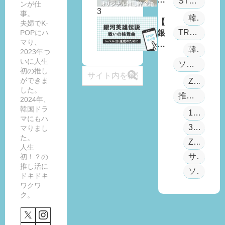
STUDY
ンが仕
し
「
事。
韓国語
と
推
【
夫婦でK-
TRAVEL
POPにハ
の
し
銀
マり、
「
貯
河
韓国旅行
2023年つ
W
金
英
いに人生
ソンハンビン
it
箱
雄
初の推し
h
」
伝
ができま
ZB1
LI
い
説
した。
推し活アイテム
V
く
戦
2024年、
韓国ドラ
E
ら
い
100均
マにもハ
M
貯
の
3COINS
マりまし
e
ま
輪
た。
ZB1公式グッズ
et
る
舞
人生
&
？
曲
サンリオ
初！？の
G
5
】
推し活に
ソンミンス
ドキドキ
re
0
3
ワクワ
et
0
0
ク。
」
円
日
ヨ
玉
以
ン
貯
内