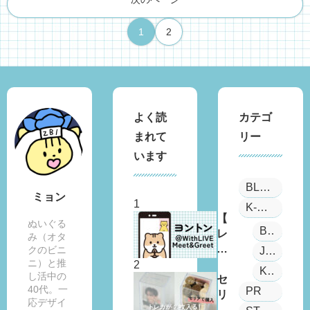
1
2
よく読
カテゴ
まれて
リー
います
BLOG
ミョン
K-POP
【
ぬいぐる
BOYS PLANET
レ
み（オタ
ポ
クのビニ
JYP
ニ）と推
あ
Kep1er
し活中の
り
セ
40代。一
PR
】
リ
応デザイ
推
ア