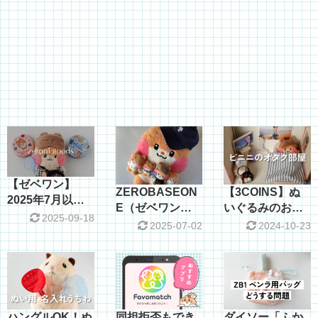
【ゼベワン】
ZEROBASEON
【3COINS】ぬ
2025年7月以降
E（ゼベワン）
いぐるみのおう
に発売予定の
2025-09-18
の公式グッズ、
ち＆家具でビニ
2025-07-02
2024-10-23
zeroni（ゼロ
オンラインなら
ニのオタク部屋
ニ）グッズまと
どこで買う？
を作った
め
ハングルOK！ぬ
同担拒否もでき
ダイソー「ふか