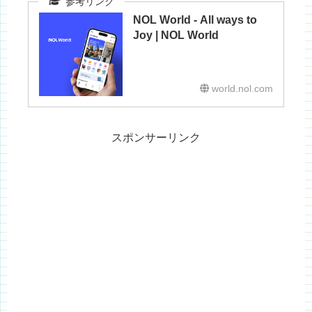
NOL World - All ways to
Joy | NOL World
world.nol.com
スポンサーリンク